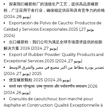
探索我们橡胶粉厂的顶级生产工艺，提供高品质橡胶
粉，广泛应用于各行业，确保稳定供应和具有竞争力的价格
(يونيو 28, 2024)
Exportación de Polvo de Caucho: Productos de
Calidad y Servicios Excepcionales 2025
(يونيو 27,
2024)
出口橡胶粉：我们公司为满足全球市场需求提供的创新
解决方案 2026
(يونيو 27, 2024)
Export of Rubber Powder: Quality Products and
Exceptional Services 2025
(يونيو 27, 2024)
تصدير بودرة مطاط من اكبر مصنع في مصر والشرق الاوسط
(يونيو 27, 2024)
2025
便宜橡胶颗粒 2025
(يونيو 26, 2024)
सस्ते रबर ग्रेन्यूल्स: उच्च गुणवत्ता और पर्यावरणीय समाधान 2026
(يونيو 26, 2024)
Granulés de caoutchouc bon marché pour
Asphalte et Construction: Qualité Exceptionnelle à