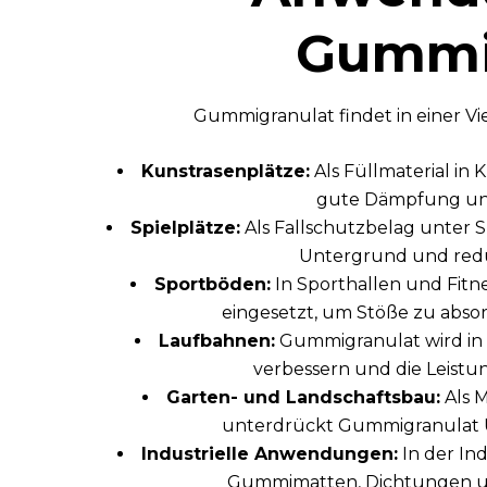
Gummi
Gummigranulat findet in einer 
Kunstrasenplätze:
Als Füllmaterial in
gute Dämpfung und 
Spielplätze:
Als Fallschutzbelag unter 
Untergrund und reduz
Sportböden:
In Sporthallen und Fitn
eingesetzt, um Stöße zu abso
Laufbahnen:
Gummigranulat wird in
verbessern und die Leistu
Garten- und Landschaftsbau:
Als 
unterdrückt Gummigranulat U
Industrielle Anwendungen:
In der In
Gummimatten, Dichtungen u