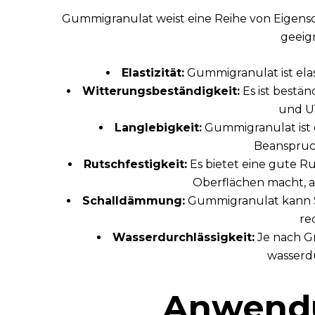
Gummigranulat weist eine Reihe von Eigens
geeig
Elastizität:
Gummigranulat ist ela
Witterungsbeständigkeit:
Es ist bestä
und U
Langlebigkeit:
Gummigranulat ist e
Beanspruc
Rutschfestigkeit:
Es bietet eine gute Ru
Oberflächen macht, 
Schalldämmung:
Gummigranulat kann Sc
re
Wasserdurchlässigkeit:
Je nach G
wasserdu
Anwend