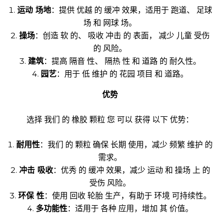
运动 场地
：提供 优越 的 缓冲 效果，适用于 跑道、 足球
场 和 网球 场。
操场
：创造 软 的、 吸收 冲击 的 表面， 减少 儿童 受伤
的 风险。
建筑
：提高 隔音 性、 隔热 性 和 道路 的 耐久性。
园艺
：用于 低 维护 的 花园 项目 和 道路。
优势
选择 我们 的 橡胶 颗粒 您 可以 获得 以下 优势：
耐用性
：我们 的 颗粒 确保 长期 使用，减少 频繁 维护 的
需求。
冲击 吸收
：优秀 的 缓冲 效果，减少 运动 和 操场 上 的
受伤 风险。
环保 性
：使用 回收 轮胎 生产，有助于 环境 可持续性。
多功能性
：适用于 各种 应用，增加 其 价值。