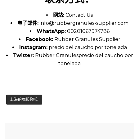
网站:
Contact Us
电子邮件:
info@rubbergranules-supplier.com
WhatsApp:
00201067974786
Facebook:
Rubber Granules Supplier
Instagram:
precio del caucho por tonelada
Twitter:
Rubber Granulesprecio del caucho por
tonelada
上海的橡胶颗粒