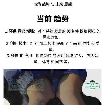
市场 趋势 与 未来 展望
当前 趋势
环保 意识 增强
：对 可持续 发展的 关注 使 橡胶 颗粒 的
需求 增加。
创新 技术
：新 的 加工 技术 提高 了 产品 的 性能 和 质
量。
多样 化 应用
：橡胶 颗粒 的 应用 领域 扩大， 包括 建
筑、 体育 和 园艺 等。