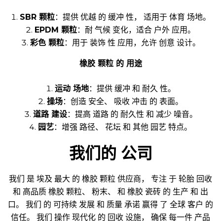
SBR 颗粒
：提供 优越 的 缓冲 性， 适用于 体育 场地。
EPDM 颗粒
：耐 气候 变化，适合 户外 应用。
彩色 颗粒
：用于 装饰 性 应用，允许 创意 设计。
橡胶 颗粒 的 用途
运动 场地
：提供 缓冲 和 耐久 性。
操场
：创造 安全、 吸收 冲击 的 表面。
道路 建设
：提高 道路 的 耐久性 和 减少 噪音。
园艺
：增强 路径、 花坛 和 其他 园艺 特点。
我们的 公司
我们 是 埃及 最大 的 橡胶 颗粒 供应商， 专注 于 轮胎 回收
和 高品质 橡胶 颗粒、 粉末、 和 橡胶 瓷砖 的 生产 和 出
口。 我们 的 可持续 发展 和 质量 承诺 赢得 了 全球 客户 的
信任。 我们 操作 现代化 的 回收 设施， 确保 每一件 产品