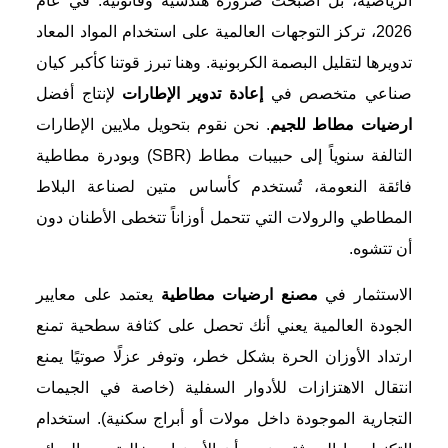
الرياضية، بل أصبحت ضرورة هندسية وقانونية. في عام
2026، تركز التوجهات العالمية على استخدام المواد المعاد
تدويرها لتقليل البصمة الكربونية. وهنا تبرز قوتنا كأكبر كيان
صناعي متخصص في
إعادة تدوير الإطارات
لإنتاج أفضل
ارضيات مطاط للجيم
. نحن نقوم بتحويل ملايين الإطارات
التالفة سنوياً إلى حبيبات مطاط (SBR) وبودرة مطاطية
فائقة النعومة، تُستخدم كأساس متين لصناعة البلاط
المطاطي والرولات التي تتحمل أوزاناً تتخطى الأطنان دون
أن تتشوه.
الاستثمار في
مصنع ارضيات مطاطية
يعتمد على معايير
الجودة العالمية يعني أنك تحصل على كثافة سطحية تمنع
ارتداد الأوزان الحرة بشكل خطر، وتوفر عزلًا صوتيًا يمنع
انتقال الاهتزازات للأدوار السفلية (خاصة في الجيمات
التجارية الموجودة داخل مولات أو أبراج سكنية). استخدام