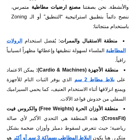
والأنشطة. نحن بصفتنا
مصنع ارضيات مطاطية
متمرس،
ننصح دائماً بتطبيق استراتيجية “التنطيق” أو الـ Zoning
باستخدام منتجاتنا:
منطقة الاستقبال والممرات:
يُفضل استخدام
الرولات
المطاطية
الملساء لسهولة تنظيفها وإعطائها مظهراً انسيابياً
راقياً.
منطقة الأجهزة (Cardio & Machines):
يمكن الاعتماد
على
بلاط مطاط 2 سم
الذي يوفر الثبات التام للأجهزة
ويمنع انزلاقها أثناء الاستخدام العنيف، كما يحمي السيراميك
السفلي من خدوش قواعد الآلات.
منطقة الأوزان الحرة (Free Weights) والكروس فيت
(CrossFit):
هذه المنطقة هي التحدي الأكبر لأي صالة
رياضية؛ حيث تتعرض لسقوط دمبلز وأوزان ضخمة بشكل
متكرر. هنا يكون
البلاط المطاطي بسماكة 3 سم أو أكثر
هو