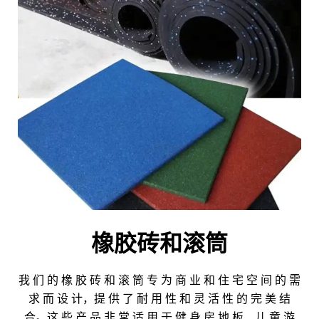
橡胶砖和滚筒
我 们 的 橡 胶 砖 和 滚 筒 专 为 商 业 和 住 宅 空 间 的 需
求 而 设 计，提 供 了 耐 用 性 和 灵 活 性 的 完 美 结
合。这 些 产 品 非 常 适 用 于 健 身 房 地 板、儿 童 游