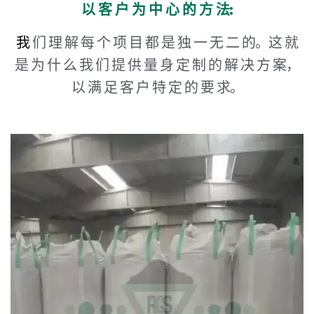
以 客 户 为 中 心 的 方 法:
我
们 理 解 每 个 项 目 都 是 独 一 无 二 的。这 就
是 为 什 么 我 们 提 供 量 身 定 制 的 解 决 方 案，
以 满 足 客 户 特 定 的 要 求。