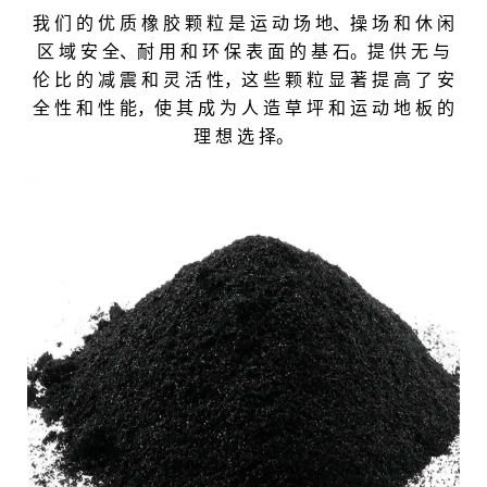
我 们 的 优 质 橡 胶 颗 粒 是 运 动 场 地、操 场 和 休 闲
区 域 安 全、耐 用 和 环 保 表 面 的 基 石。提 供 无 与
伦 比 的 减 震 和 灵 活 性，这 些 颗 粒 显 著 提 高 了 安
全 性 和 性 能，使 其 成 为 人 造 草 坪 和 运 动 地 板 的
理 想 选 择。