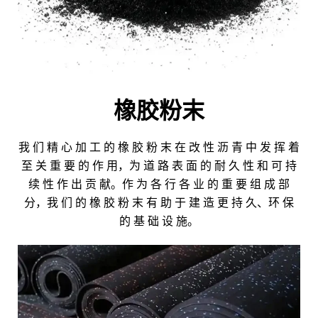
橡胶粉末
我 们 精 心 加 工 的 橡 胶 粉 末 在 改 性 沥 青 中 发 挥 着
至 关 重 要 的 作 用，为 道 路 表 面 的 耐 久 性 和 可 持
续 性 作 出 贡 献。作 为 各 行 各 业 的 重 要 组 成 部
分，我 们 的 橡 胶 粉 末 有 助 于 建 造 更 持 久、环 保
的 基 础 设 施。