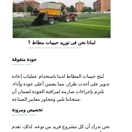
لماذا نحن فى توريد حبيبات مطاط ؟
جودة متفوقة
تُنتج حبيبات المطاط لدينا باستخدام عمليات إعادة
تدوير على أحدث طراز، مما يضمن أعلى جودة وأداء.
نلتزم بإجراءات صارمة لمراقبة الجودة لضمان أن
منتجاتنا تلبي وتتجاوز معايير الصناعة.
تخصيص ومرونة
نحن ندرك أن كل مشروع فريد من نوعه. لذلك، نقدم