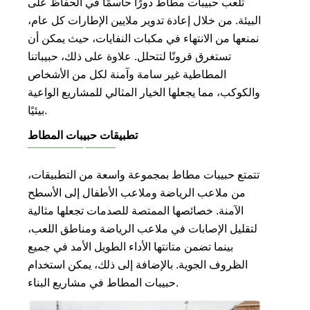
تلعب حبيبات مطاط دورًا حاسمًا في الحفاظ على
البيئة. من خلال إعادة تدوير ملايين الإطارات كل عام،
نمنعها من الانتهاء في مكبات النفايات، حيث يمكن أن
تستغرق قرونًا لتتحلل. علاوة على ذلك، حبيباتنا
المطاطية غير سامة وآمنة لكل من الأشخاص
والكوكب، مما يجعلها الخيار المثالي للمشاريع الواعية
بيئيًا.
تطبيقات حبيبات المطاط
تتمتع حبيبات مطاط بمجموعة واسعة من التطبيقات،
من ملاعب الرياضة وملاعب الأطفال إلى الأسطح
الآمنة. خصائصها الممتصة للصدمات تجعلها مثالية
لتقليل الإصابات في ملاعب الرياضة ومناطق اللعب،
بينما تضمن متانتها الأداء الطويل الأمد في جميع
الظروف الجوية. بالإضافة إلى ذلك، يمكن استخدام
حبيبات المطاط في مشاريع البناء.