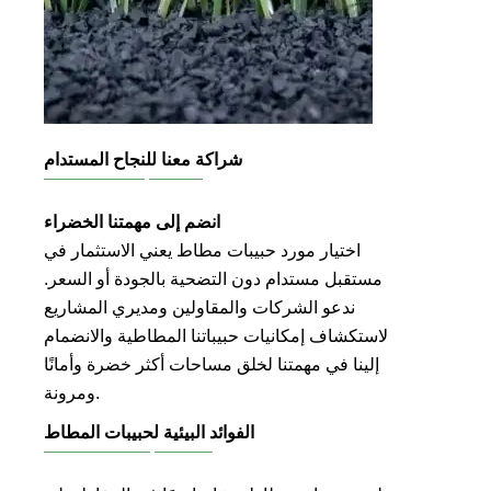
شراكة معنا للنجاح المستدام
انضم إلى مهمتنا الخضراء
اختيار مورد حبيبات مطاط يعني الاستثمار في
مستقبل مستدام دون التضحية بالجودة أو السعر.
ندعو الشركات والمقاولين ومديري المشاريع
لاستكشاف إمكانيات حبيباتنا المطاطية والانضمام
إلينا في مهمتنا لخلق مساحات أكثر خضرة وأمانًا
ومرونة.
الفوائد البيئية لحبيبات المطاط