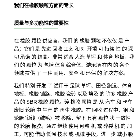
我们在橡胶颗粒方面的专长
质量与多功能性的重要性
在 橡胶 颗粒 供应商，我们 的 橡胶 颗粒 不仅仅 是 产
品；它们 是 先进 回收 工艺 和 对 环境 可 持续 性 的 深
切 承诺 的 结晶。非常 适合 人造 草坪 和 体育 地板，我
们 的 颗粒 为 包括 体育 综合体、游乐场 在内 的 各个
领域 提供 了 一种 耐用、安全 和 环保 的 解决方案。
我们 特别 开发 了 适用于 足球 草坪、田径 跑道、体育
地板、橡胶 铺路、橡胶 瓷砖 以及 埃及 的 许多 橡胶 产
品 的 SBR 橡胶 颗粒。碎 橡胶 颗粒 是 从 汽车 和 卡车
废旧 轮胎 中 生产 的 再生 橡胶。在 回收 过程中，钢 和
轮胎 帘线（绒毛）被 移除，留下 具有 颗粒 状 一致性
的 轮胎 橡胶。通过 继续 使用 颗粒 机 或 碎裂 机 的 加
工，可能 借助 低温 技术 或 机械 手段，进一步 减小 颗