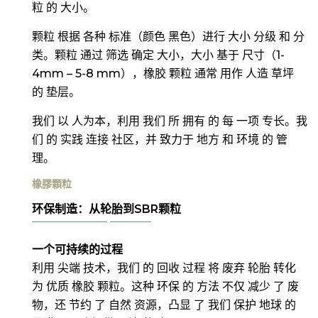
粒 的 大小。
颗粒 根据 各种 标准（颜色 黑色）进行 大小 分级 和 分
类。颗粒 通过 筛选 确定 大小，大小 基于 尺寸（1-
4mm – 5-8 mm），橡胶 颗粒 通常 用作 人造 草坪
的 垫层。
我们 以 人为本，利用 我们 所 拥有 的 每 一项 专长。我
们 的 实践 连接 社区，并 致力于 地方 和 环境 的 管
理。
橡膠顆粒
环保制造：从轮胎到SBR颗粒
一个可持续的过程
利用 尖端 技术，我们 的 回收 过程 将 废弃 轮胎 转化
为 优质 橡胶 颗粒。这种 环保 的 方法 不仅 减少 了 废
物，还 节约 了 自然 资源，凸显 了 我们 保护 地球 的