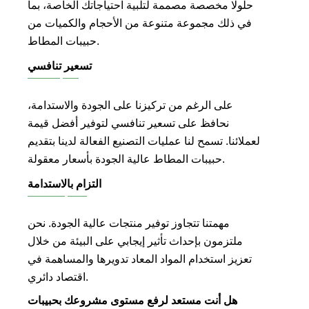
حلولًا مخصصة مصممة لتلبية احتياجاتك الخاصة، بما
في ذلك مجموعة متنوعة من الأحجام والكميات من
حبيبات المطاط.
تسعير تنافسي
على الرغم من تركيزنا على الجودة والاستدامة،
نحافظ على تسعير تنافسي لتوفير أفضل قيمة
لعملائنا. تسمح لنا عمليات التصنيع الفعالة لدينا بتقديم
حبيبات المطاط عالية الجودة بأسعار معقولة.
التزام بالاستدامة
مهمتنا تتجاوز توفير منتجات عالية الجودة. نحن
ملتزمون بإحداث تأثير إيجابي على البيئة من خلال
تعزيز استخدام المواد المعاد تدويرها والمساهمة في
اقتصاد دائري.
هل أنت مستعد لرفع مستوى مشروعك بحبيبات