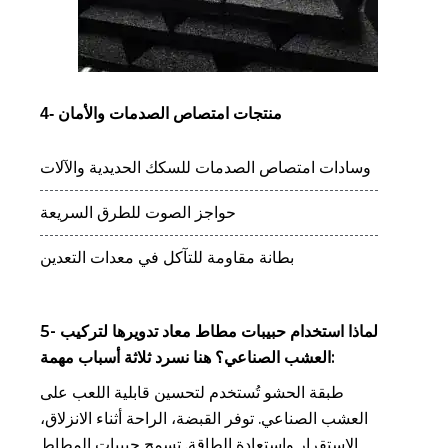
4- منتجات امتصاص الصدمات والأمان
وسادات امتصاص الصدمات للسكك الحديدية والآلات
حواجز الصوت للطرق السريعة
بطانة مقاومة للتآكل في معدات التعدين
5- لماذا استخدام حبيبات مطاط معاد تدويرها لتركيب
العشب الصناعي؟ هنا نسرد ثلاثة أسباب مهمة:
طبقة الحشو تُستخدم لتحسين قابلية اللعب على
العشب الصناعي. توفر القبضة، الراحة أثناء الانزلاق،
الاستقرار واستعادة الطاقة. تسمح حبيبات المطاط