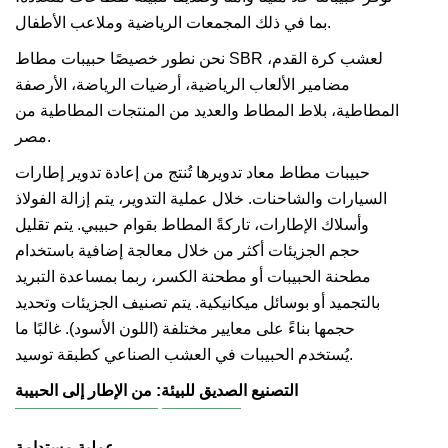
بما في ذلك المجمعات الرياضية وملاعب الأطفال.
نحن نطور خصيصًا حبيبات مطاط SBR لعشب كرة القدم،
مضامير الألعاب الرياضية، أرضيات الرياضة، الأرصفة
المطاطية، بلاط المطاط والعديد من المنتجات المطاطية من
مصر.
حبيبات مطاط معاد تدويرها تُنتج من إعادة تدوير إطارات
السيارات والشاحنات. خلال عملية التدوير، يتم إزالة الفولاذ
وأسلاك الإطارات، تاركةً المطاط بقوام حبيبي. يتم تقليل
حجم الجزيئات أكثر من خلال معالجة إضافية باستخدام
مطحنة الحبيبات أو مطحنة الكسر، ربما بمساعدة التبريد
بالتجميد أو بوسائل ميكانيكية. يتم تصنيف الجزيئات وتحديد
حجمها بناءً على معايير مختلفة (اللون الأسود). غالبًا ما
يُستخدم الحبيبات في العشب الصناعي كطبقة توسيد.
التصنيع الصديق للبيئة: من الإطار إلى الحبيبة
عملية مستدامة