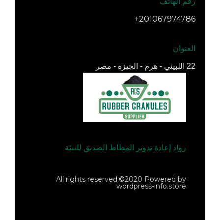
رقم الهاتف
201067974786+
العنوان
22 اللبيني - هرم - الجيزه - مصر
رواد إعادة تدوير المطاط الصديق للبيئة
All rights reserved.©2020 Powered by
wordpress-info.store